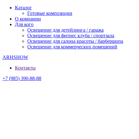
Каталог
Готовые композиции
О компании
Для кого
Освещение для детейлинга / гаража
Освещение для фитнес клуба / спортзала
Освещение для салона красоты / барбершопа
Освещение для коммерческих помещений
ARHSHOW
Контакты
+7 (985) 390-88-88