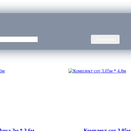
Применить
Арка 3м * 3.6м
Комплект сот 3.05м