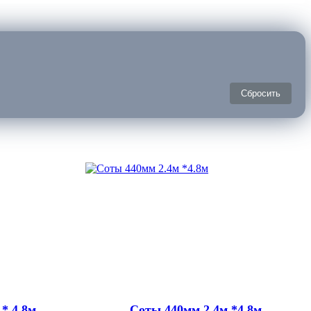
Сбросить
 * 4.8м
Соты 440мм 2.4м *4.8м