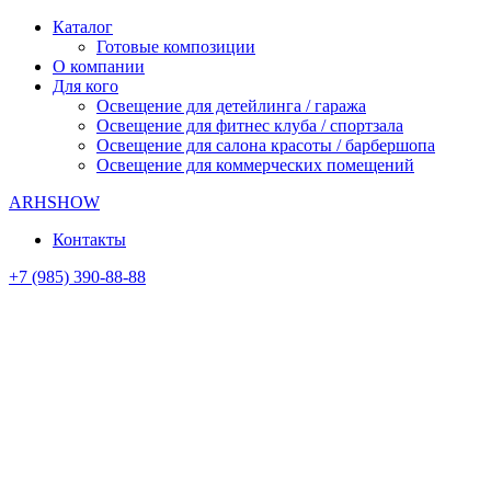
Каталог
Готовые композиции
О компании
Для кого
Освещение для детейлинга / гаража
Освещение для фитнес клуба / спортзала
Освещение для салона красоты / барбершопа
Освещение для коммерческих помещений
ARHSHOW
Контакты
+7 (985) 390-88-88