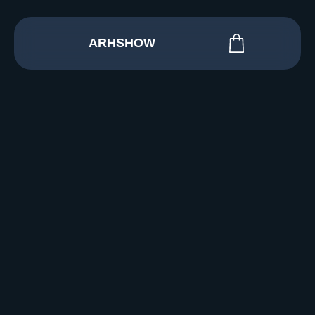
ARHSHOW
Каталог
О компании
Готовые композиции
Для кого
Контакты
Освещение для детейлинга / гаража
Освещение для фитнес клуба /
спортзала
+7 (985) 390-88-88
Освещение для салона красоты /
барбершопа
Освещение для коммерческих