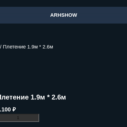
ARHSHOW
/ Плетение 1.9м * 2.6м
Плетение 1.9м * 2.6м
.100
₽
оличество
овара