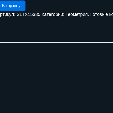
летение
В корзину
.9м
ртикул:
SLTX15385
Категории:
Геометрия
,
Готовые к
.6м