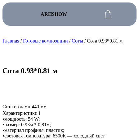
ARHSHOW
Главная
/
Готовые композиции
/
Соты
/ Сота 0.93*0.81 м
Каталог
О компании
Готовые композиции
Для кого
Контакты
Освещение для детейлинга / гаража
Сота 0.93*0.81 м
Освещение для фитнес клуба / спортзала
2.500
₽
+7 (985) 390-88-88
Освещение для салона красоты /
барбершопа
Освещение для коммерческих помещений
Сота из ламп 440 мм
Характеристики ℹ️
▪️мощность: 54 W;
▪️размер: 0.93м * 0.81м;
▪️материал профиля: пластик;
▪️световая температура: 6500К — холодный свет