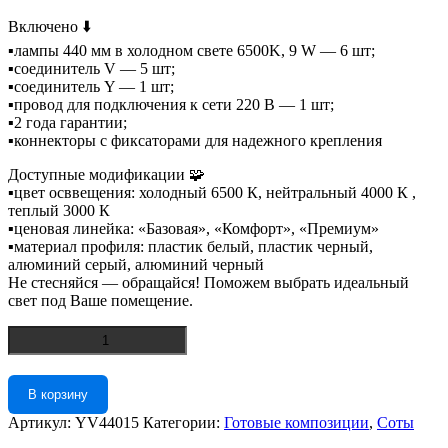
Включено ⬇️
▪️лампы 440 мм в холодном свете 6500K, 9 W — 6 шт;
▪️соединитель V — 5 шт;
▪️соединитель Y — 1 шт;
▪️провод для подключения к сети 220 В — 1 шт;
▪️2 года гарантии;
▪️коннекторы с фиксаторами для надежного крепления
Доступные модификации 🧩
▪️цвет осввещения: холодный 6500 К, нейтральный 4000 К ,
теплый 3000 К
▪️ценовая линейка: «Базовая», «Комфорт», «Премиум»
▪️материал профиля: пластик белый, пластик черный,
алюминий серый, алюминий черный
Не стесняйся — обращайся! Поможем выбрать идеальный
свет под Ваше помещение.
Количество
товара
Сота
0.93*0.81
В корзину
м
Артикул:
YV44015
Категории:
Готовые композиции
,
Соты